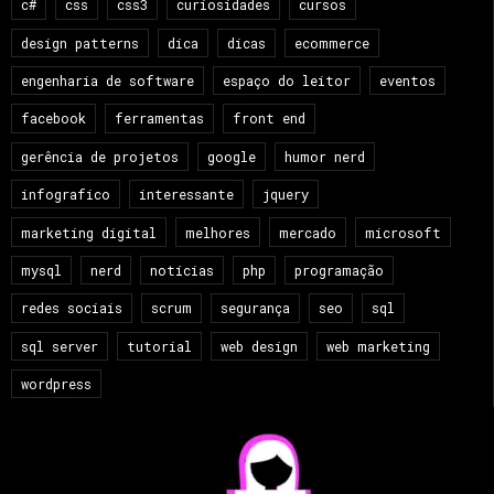
c#
css
css3
curiosidades
cursos
design patterns
dica
dicas
ecommerce
engenharia de software
espaço do leitor
eventos
facebook
ferramentas
front end
gerência de projetos
google
humor nerd
infografico
interessante
jquery
marketing digital
melhores
mercado
microsoft
mysql
nerd
notícias
php
programação
redes sociais
scrum
segurança
seo
sql
sql server
tutorial
web design
web marketing
wordpress