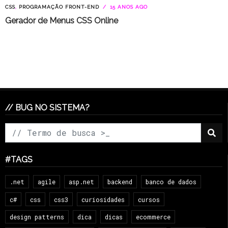
CSS
,
PROGRAMAÇÃO FRONT-END
15 ANOS AGO
Gerador de Menus CSS Online
// BUG NO SISTEMA?
#TAGS
.net
agile
asp.net
backend
banco de dados
c#
css
css3
curiosidades
cursos
design patterns
dica
dicas
ecommerce