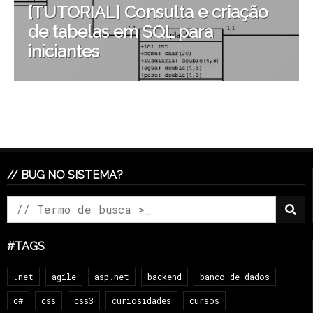
[TUTORIAL] Consulta e criação
de tabelas em SQL para
iniciantes
// BUG NO SISTEMA?
#TAGS
.net
agile
asp.net
backend
banco de dados
c#
css
css3
curiosidades
cursos