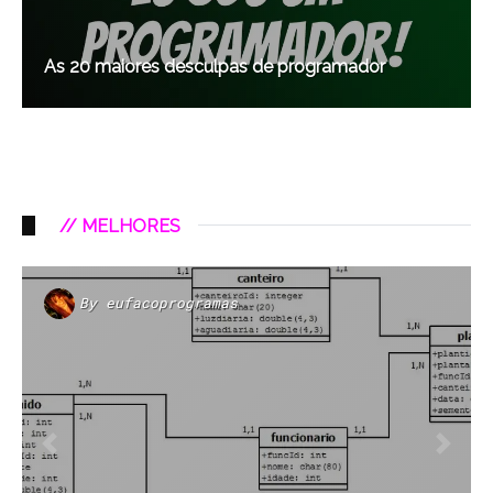
As 20 maiores desculpas de programador
// MELHORES
By
eufacoprogramas