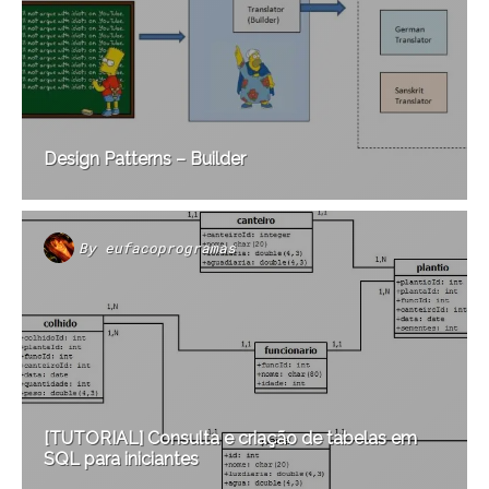
Design Patterns – Builder
By
eufacoprogramas
[TUTORIAL] Consulta e criação de tabelas em
SQL para iniciantes