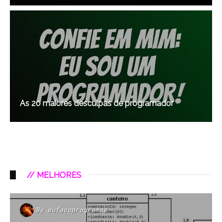
As 20 maiores desculpas de programador
// MELHORES
By
eufacoprogramas