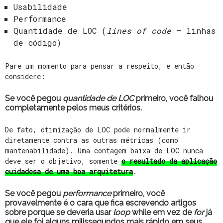
Usabilidade
Performance
Quantidade de LOC (
lines of code
– linhas
de código)
Pare um momento para pensar a respeito, e então
considere:
Se você pegou
quantidade de LOC
primeiro, você falhou
completamente pelos meus critérios.
De fato, otimização de LOC pode normalmente ir
diretamente contra as outras métricas (como
mantenabilidade). Uma contagem baixa de LOC nunca
deve ser o objetivo, somente
o resultado da aplicação
cuidadosa de uma boa arquitetura
.
Se você pegou
performance
primeiro, você
provavelmente é o cara que fica escrevendo artigos
sobre porque se deveria usar
loop
while em vez de
for
já
que ele foi alguns milissegundos mais rápido em seus