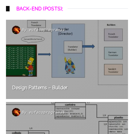
BACK-END (POSTS);
By
eufacoprogramas
Design Patterns – Builder
By
eufacoprogramas