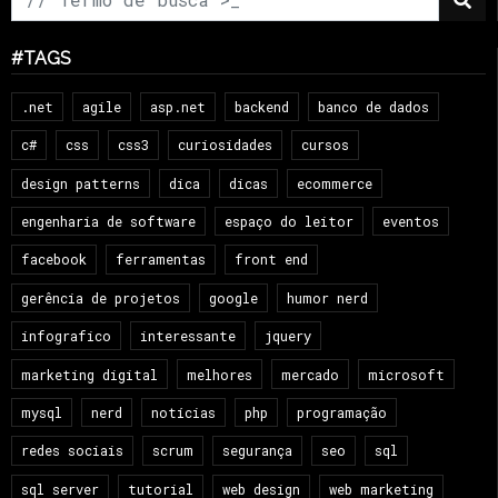
#TAGS
.net
agile
asp.net
backend
banco de dados
c#
css
css3
curiosidades
cursos
design patterns
dica
dicas
ecommerce
engenharia de software
espaço do leitor
eventos
facebook
ferramentas
front end
gerência de projetos
google
humor nerd
infografico
interessante
jquery
marketing digital
melhores
mercado
microsoft
mysql
nerd
notícias
php
programação
redes sociais
scrum
segurança
seo
sql
sql server
tutorial
web design
web marketing