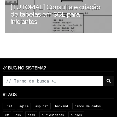
[TUTORIAL] Consulta e criação
de tabelas em SQL para
iniciantes
// BUG NO SISTEMA?
#TAGS
.net
agile
asp.net
backend
banco de dados
c#
css
css3
curiosidades
cursos