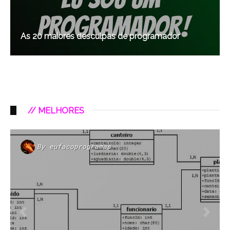
As 20 maiores desculpas de programador
// MELHORES
By
eufacoprogramas