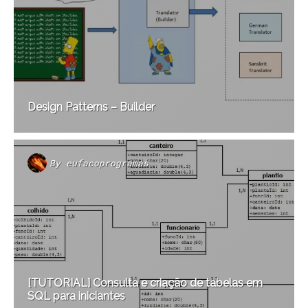
Design Patterns – Builder
By
eufacoprogramas
[TUTORIAL] Consulta e criação de tabelas em
SQL para iniciantes