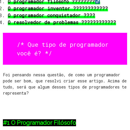
O programador filósofo ????????‍
O programador inventor ????????‍????
O programador conquistador ????
O resolvedor de problemas ????????‍????
/* Que tipo de programador
você é? */
Foi pensando nessa questão, de como um programador
pode ser bom, que resolvi criar esse artigo. Acima de
tudo, será que algum desses tipos de programadores te
representa?
#1 O Programador Filósofo