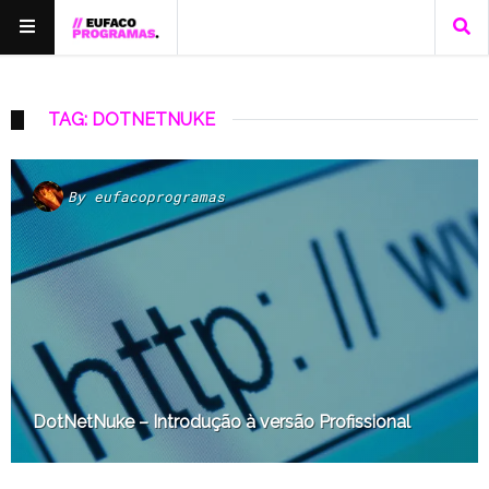
TAG: DOTNETNUKE
By
eufacoprogramas
DotNetNuke – Introdução à versão Profissional