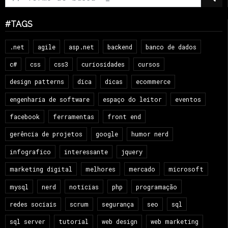
#TAGS
.net
agile
asp.net
backend
banco de dados
c#
css
css3
curiosidades
cursos
design patterns
dica
dicas
ecommerce
engenharia de software
espaço do leitor
eventos
facebook
ferramentas
front end
gerência de projetos
google
humor nerd
infografico
interessante
jquery
marketing digital
melhores
mercado
microsoft
mysql
nerd
notícias
php
programação
redes sociais
scrum
segurança
seo
sql
sql server
tutorial
web design
web marketing