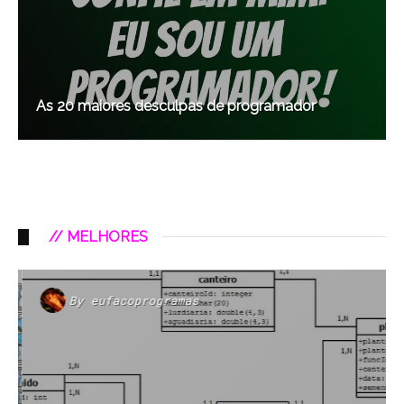
As 20 maiores desculpas de programador
// MELHORES
By
eufacoprogramas