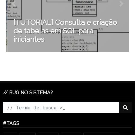
[TUTORIAL] Consulta e criação
de tabelas em SQL para
iniciantes
// BUG NO SISTEMA?
#TAGS