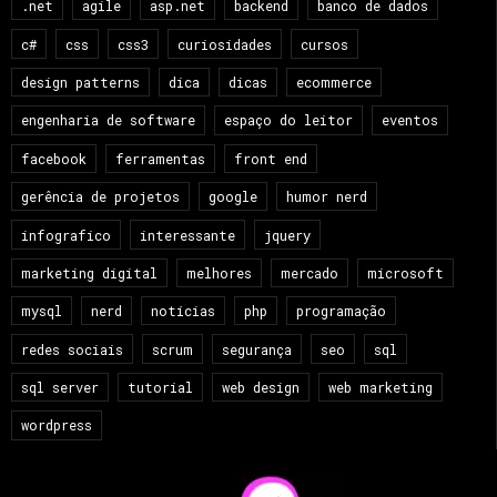
.net
agile
asp.net
backend
banco de dados
c#
css
css3
curiosidades
cursos
design patterns
dica
dicas
ecommerce
engenharia de software
espaço do leitor
eventos
facebook
ferramentas
front end
gerência de projetos
google
humor nerd
infografico
interessante
jquery
marketing digital
melhores
mercado
microsoft
mysql
nerd
notícias
php
programação
redes sociais
scrum
segurança
seo
sql
sql server
tutorial
web design
web marketing
wordpress