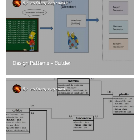
By
eufacoprogramas
Design Patterns – Builder
By
eufacoprogramas