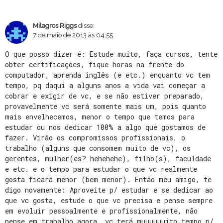
Milagros Riggs
disse:
7 de maio de 2013 às 04:55
O que posso dizer é: Estude muito, faça cursos, tente
obter certificações, fique horas na frente do
computador, aprenda inglês (e etc.) enquanto vc tem
tempo, pq daqui a alguns anos a vida vai começar a
cobrar e exigir de vc, e se não estiver preparado,
provavelmente vc será somente mais um, pois quanto
mais envelhecemos, menor o tempo que temos para
estudar ou nos dedicar 100% a algo que gostamos de
fazer. Virão os compromissos profissionais, o
trabalho (alguns que consomem muito de vc), os
gerentes, mulher(es? hehehehe), filho(s), faculdade
e etc. e o tempo para estudar o que vc realmente
gosta ficará menor (bem menor). Então meu amigo, te
digo novamente: Aproveite p/ estudar e se dedicar ao
que vc gosta, estude o que vc precisa e pense sempre
em evoluir pessoalmente e profissionalmente, não
pense em trabalho agora, vc terá muuuuuuito tempo p/