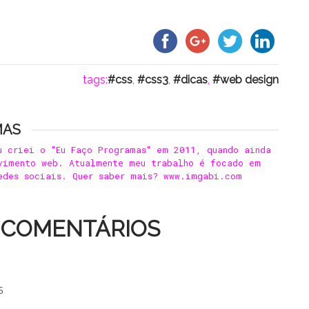
tags:
css
,
css3
,
dicas
,
web design
MAS
u criei o "Eu Faço Programas" em 2011, quando ainda
vimento web. Atualmente meu trabalho é focado em
edes sociais. Quer saber mais? www.imgabi.com
 COMENTÁRIOS
5