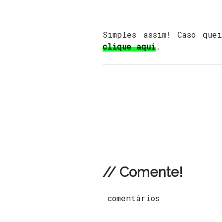
Simples assim! Caso que
clique aqui
.
// Comente!
comentários