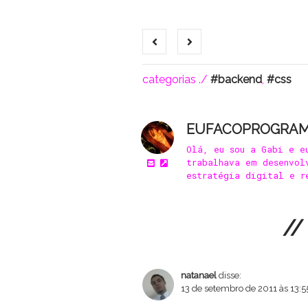
categorias ./
backend
,
css
EUFACOPROGRA
Olá, eu sou a Gabi e e
trabalhava em desenvol
estratégia digital e r
//
natanael
disse:
13 de setembro de 2011 às 13:5