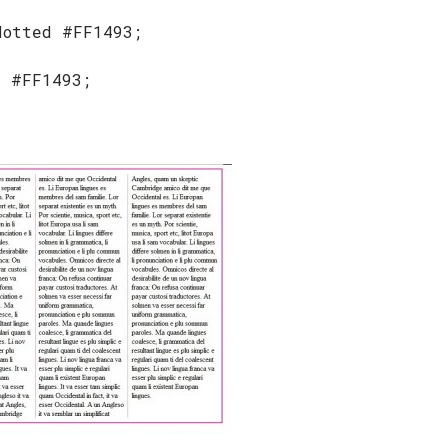
dotted #FF1493;
d #FF1493;