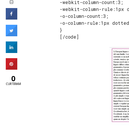
-webkit-column-count:3;
-webkit-column-rule:1px 
-o-column-count:3;
-o-column-rule:1px dotte
}
[/code]
0
CURTIRAM