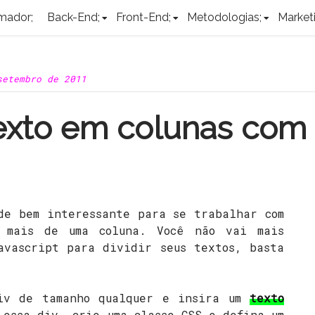
mador;
Back-End;
Front-End;
Metodologias;
Marketi
setembro de 2011
texto em colunas com
de bem interessante para se trabalhar com
 mais de uma coluna. Você não vai mais
avascript para dividir seus textos, basta
iv de tamanho qualquer e insira um
texto
 essa div, crie uma classe CSS e defina um