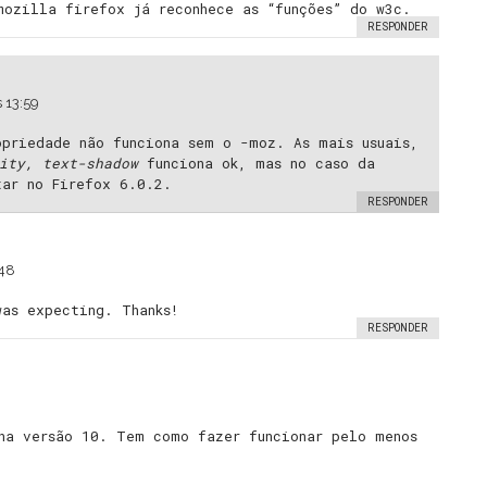
mozilla firefox já reconhece as “funções” do w3c.
RESPONDER
 13:59
opriedade não funciona sem o -moz. As mais usuais,
ity, text-shadow
funciona ok, mas no caso da
tar no Firefox 6.0.2.
RESPONDER
:48
was expecting. Thanks!
RESPONDER
 na versão 10. Tem como fazer funcionar pelo menos