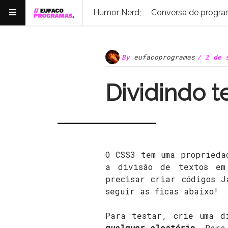
Humor Nerd;
Conversa de progra
By
eufacoprogramas
/ 2 de 
Dividindo 
O CSS3 tem uma proprieda
a divisão de textos em
precisar criar códigos J
seguir as ficas abaixo!
Para testar, crie uma d
qualquer aleatório
. Para