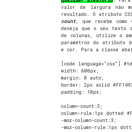
valor de largura não m
resultado. O atributo C
count
, que recebe como 
deseja que o seu texto 
de colunas, utilize o
co
paramêtros do atributo
b
e cor. Para a classe aba
[code language=”css”] #t
width: 600px;
margin: 0 auto;
border: 2px solid #FF149
padding: 10px;
column-count:3;
column-rule:1px dotted #
-moz-column-count:3;
-moz-column-rule:1px dot