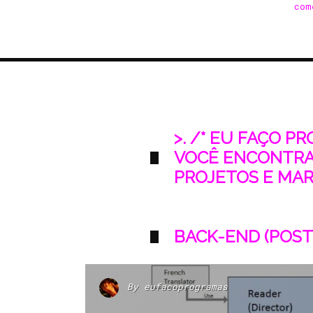
com
>. /* EU FAÇO P
VOCÊ ENCONTRA
PROJETOS E MARK
BACK-END (POST
By
eufacoprogramas