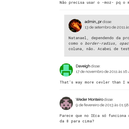
Não precisa usar o -moz- pq o 
admin_pr
disse:
13 de setembro de 2011 às
Natanael, dependendo da pr
como o
border-radius, opac
coluna, não. Acabei de tes
Daveigh
disse:
17 de novembro de 2011 às 16
That’s way more cevler than I 
Weder Monteiro
disse:
9 de fevereiro de 2013 às 01:58
Parece que no IEca só funciona
da 8 para cima?