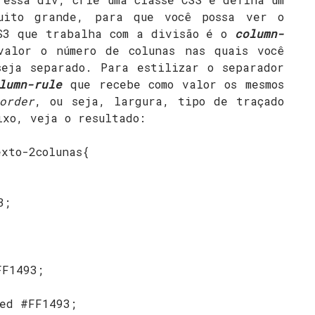
uito grande, para que você possa ver o
SS3 que trabalha com a divisão é o
column-
valor o número de colunas nas quais você
seja separado. Para estilizar o separador
lumn-rule
que recebe como valor os mesmos
order
, ou seja, largura, tipo de traçado
ixo, veja o resultado:
exto-2colunas{
3;
FF1493;
ted #FF1493;