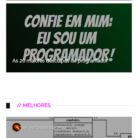
As 20 maiores desculpas de programador
// MELHORES
By
eufacoprogramas