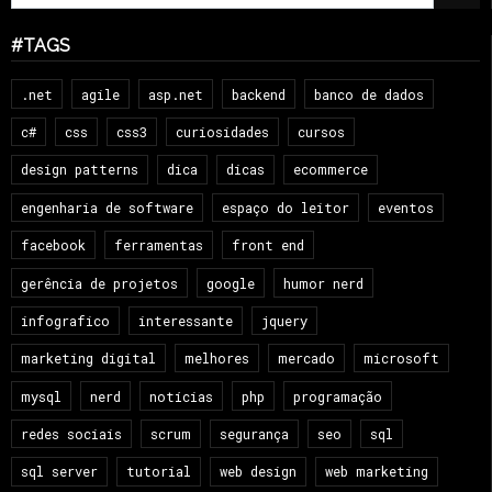
#TAGS
.net
agile
asp.net
backend
banco de dados
c#
css
css3
curiosidades
cursos
design patterns
dica
dicas
ecommerce
engenharia de software
espaço do leitor
eventos
facebook
ferramentas
front end
gerência de projetos
google
humor nerd
infografico
interessante
jquery
marketing digital
melhores
mercado
microsoft
mysql
nerd
notícias
php
programação
redes sociais
scrum
segurança
seo
sql
sql server
tutorial
web design
web marketing