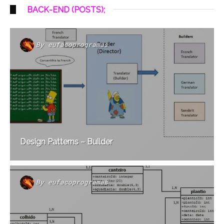
BACK-END (POSTS);
By
eufacoprogramas
Design Patterns – Builder
By
eufacoprogramas