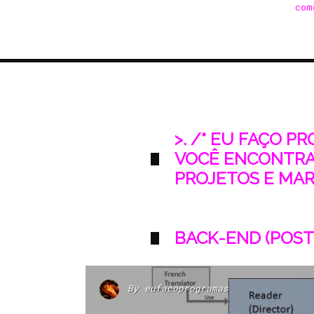
com
>. /* EU FAÇO P
VOCÊ ENCONTRA
PROJETOS E MARK
BACK-END (POST
By
eufacoprogramas