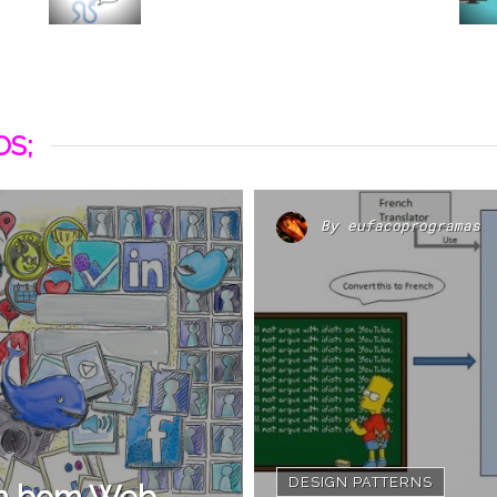
S;
By
eufacoprogramas
DESIGN PATTERNS