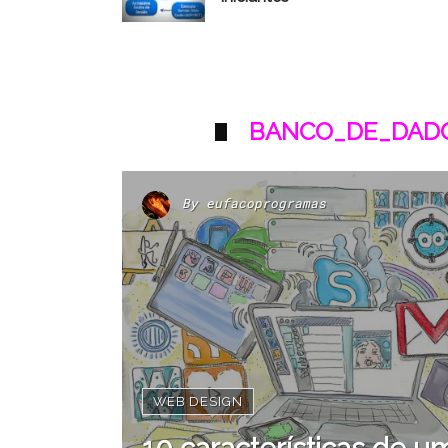
BANCO_DE_DADO
By
eufacoprogramas
WEB DESIGN