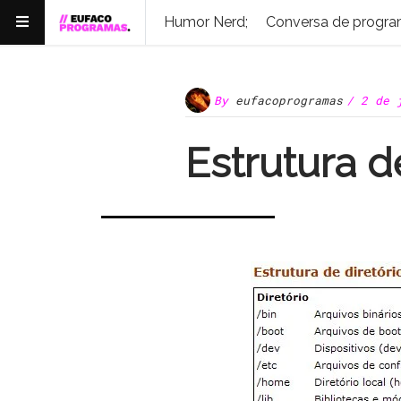
Humor Nerd;
Conversa de progra
By
eufacoprogramas
/ 2 de 
Estrutura d