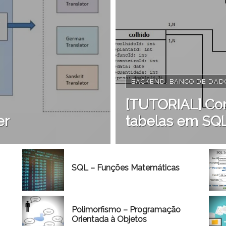
BACKEND
,
BANCO DE DAD
[TUTORIAL] Con
er
tabelas em SQL 
SQL – Funções Matemáticas
Polimorfismo – Programação
Orientada à Objetos