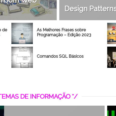
 um bom Web
Design Patterns
o de
As Melhores Frases sobre
s
Programação – Edição 2023
Comandos SQL Básicos
STEMAS DE INFORMAÇÃO */