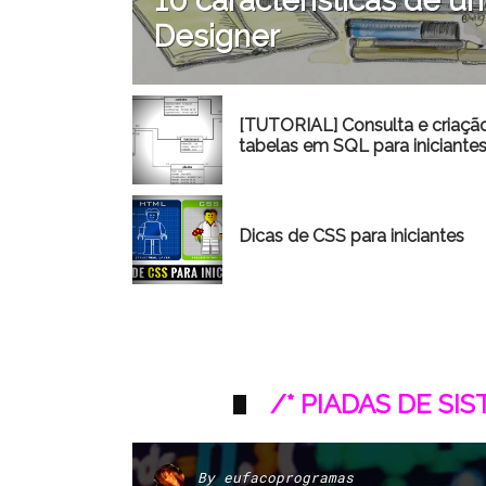
10 características de
Designer
[TUTORIAL] Consulta e criaçã
tabelas em SQL para iniciante
Dicas de CSS para iniciantes
/* PIADAS DE SI
By
eufacoprogramas