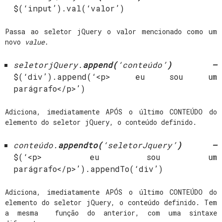
$(‘input’).val(‘valor’)
Passa ao seletor jQuery o valor mencionado como um
novo
value
.
seletorjQuery.
append(
‘conteúdo’
) –
$(‘div’).append(‘<p> eu sou um
parágrafo</p>’)
Adiciona, imediatamente APÓS o último CONTEÚDO do
elemento do seletor jQuery, o conteúdo definido.
conteúdo.
appendto(
‘seletorJquery’
) –
$(‘<p> eu sou um
parágrafo</p>’).appendTo(‘div’)
Adiciona, imediatamente APÓS o último CONTEÚDO do
elemento do seletor jQuery, o conteúdo definido. Tem
a mesma função do anterior, com uma sintaxe