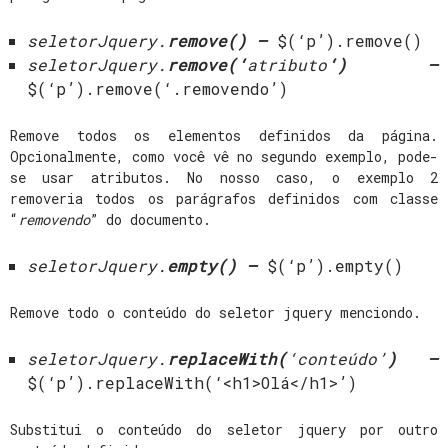
seletorJquery
.
remove(
) –
$(‘p’).remove()
seletorJquery
.
remove(‘
atributo
‘
) –
$(‘p’).remove(‘.removendo’)
Remove todos os elementos definidos da página.
Opcionalmente, como você vê no segundo exemplo, pode-
se usar atributos. No nosso caso, o exemplo 2
removeria todos os parágrafos definidos com classe
“
removendo
” do documento.
seletorJquery
.
empty(
) –
$(‘p’).empty()
Remove todo o conteúdo do seletor jquery menciondo.
seletorJquery
.
replaceWith(
‘conteúdo’
) –
$(‘p’).replaceWith(‘<h1>Olá</h1>’)
Substitui o conteúdo do seletor jquery por outro