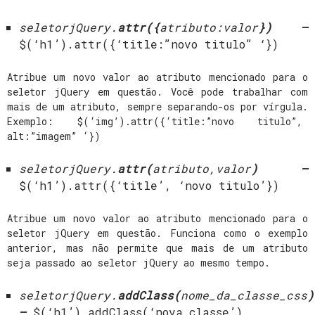
seletorjQuery.
attr({
atributo:valor
}) –
$(‘h1’).attr({‘title:”novo titulo” ‘})
Atribue um novo valor ao atributo mencionado para o
seletor jQuery em questão. Você pode trabalhar com
mais de um atributo, sempre separando-os por vírgula.
Exemplo: $(‘img’).attr({‘title:”novo titulo”,
alt:”imagem” ‘})
seletorjQuery.
attr(
atributo,valor
) –
$(‘h1’).attr({‘title’, ‘novo titulo’})
Atribue um novo valor ao atributo mencionado para o
seletor jQuery em questão. Funciona como o exemplo
anterior, mas não permite que mais de um atributo
seja passado ao seletor jQuery ao mesmo tempo.
seletorjQuery.
addClass(
nome_da_classe_css
)
–
$(‘h1’).addClass(‘nova_classe’)