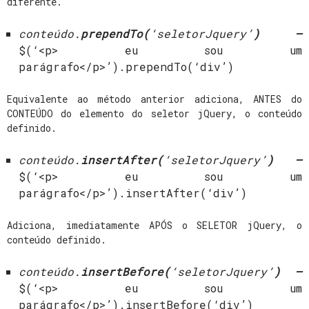
diferente.
conteúdo.
prependTo(
‘seletorJquery’
) –
$(‘<p> eu sou um
parágrafo</p>’).prependTo(‘div’)
Equivalente ao método anterior adiciona, ANTES do
CONTEÚDO do elemento do seletor jQuery, o conteúdo
definido.
conteúdo.
insertAfter(
‘seletorJquery’
) –
$(‘<p> eu sou um
parágrafo</p>’).insertAfter(‘div’)
Adiciona, imediatamente APÓS o SELETOR jQuery, o
conteúdo definido.
conteúdo.
insertBefore(
‘seletorJquery’
) –
$(‘<p> eu sou um
parágrafo</p>’).insertBefore(‘div’)