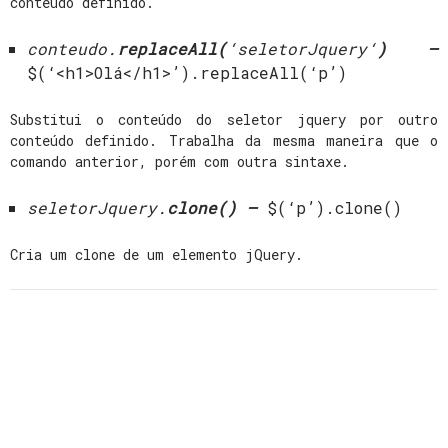
conteúdo definido.
conteudo
.
replaceAll(
‘
seletorJquery
‘
) –
$(‘<h1>Olá</h1>’).replaceAll(‘p’)
Substitui o conteúdo do seletor jquery por outro
conteúdo definido. Trabalha da mesma maneira que o
comando anterior, porém com outra sintaxe.
seletorJquery
.
clone(
) –
$(‘p’).clone()
Cria um clone de um elemento jQuery.