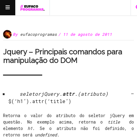
By
eufacoprogramas
/ 11 de agosto de 2011
Jquery – Principais comandos para
manipulação do DOM
seletorjQuery.
attr
.(atributo)
–
$(‘h1’).attr(‘title’)
Retorna o valor do atributo do seletor jQuery em
questão. No exemplo acima, retorna o
title
do
elemento
h1
. Se o atributo não foi definido, o
retorno será
undefined.