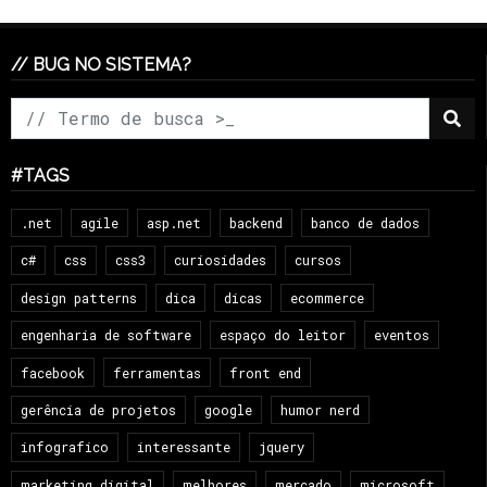
// BUG NO SISTEMA?
#TAGS
.net
agile
asp.net
backend
banco de dados
c#
css
css3
curiosidades
cursos
design patterns
dica
dicas
ecommerce
engenharia de software
espaço do leitor
eventos
facebook
ferramentas
front end
gerência de projetos
google
humor nerd
infografico
interessante
jquery
marketing digital
melhores
mercado
microsoft