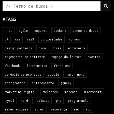
#TAGS
.net
agile
asp.net
backend
banco de dados
c#
css
css3
curiosidades
cursos
design patterns
dica
dicas
ecommerce
engenharia de software
espaço do leitor
eventos
facebook
ferramentas
front end
gerência de projetos
google
humor nerd
infografico
interessante
jquery
marketing digital
melhores
mercado
microsoft
mysql
nerd
notícias
php
programação
redes sociais
scrum
segurança
seo
sql