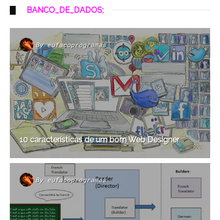
BANCO_DE_DADOS;
By
eufacoprogramas
10 características de um bom Web Designer
By
eufacoprogramas