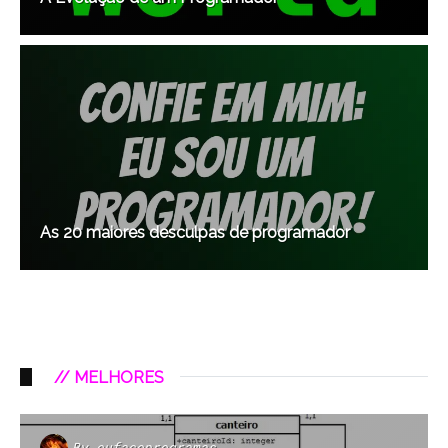
As 20 maiores desculpas de programador
// MELHORES
By
eufacoprogramas