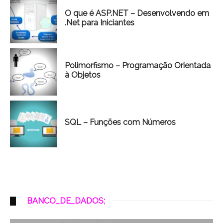
O que é ASP.NET – Desenvolvendo em
.Net para Iniciantes
Polimorfismo – Programação Orientada
à Objetos
SQL – Funções com Números
BANCO_DE_DADOS;