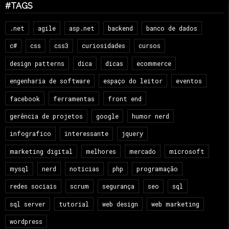
#TAGS
.net
agile
asp.net
backend
banco de dados
c#
css
css3
curiosidades
cursos
design patterns
dica
dicas
ecommerce
engenharia de software
espaço do leitor
eventos
facebook
ferramentas
front end
gerência de projetos
google
humor nerd
infografico
interessante
jquery
marketing digital
melhores
mercado
microsoft
mysql
nerd
notícias
php
programação
redes sociais
scrum
segurança
seo
sql
sql server
tutorial
web design
web marketing
wordpress