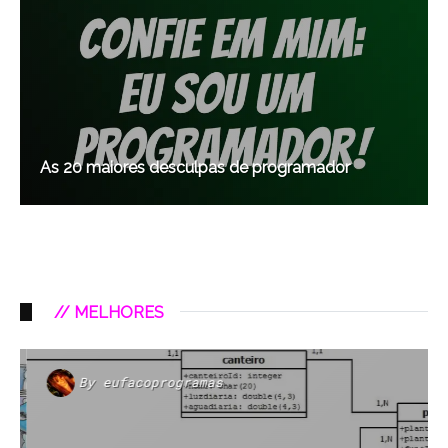
As 20 maiores desculpas de programador
// MELHORES
By
eufacoprogramas