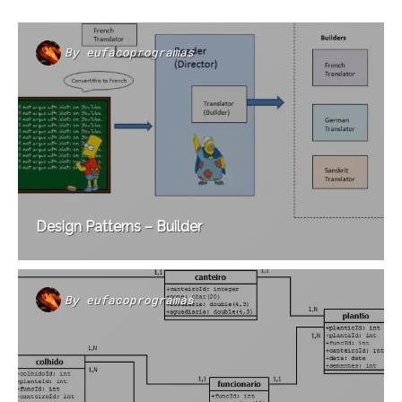
By
eufacoprogramas
Design Patterns – Builder
By
eufacoprogramas