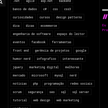
.net
agile
asp.net
backend
banco de dados
c#
css
css3
curiosidades
cursos
design patterns
Eu
dica
dicas
ecommerce
Pr
engenharia de software
espaço do leitor
eventos
facebook
ferramentas
front end
gerência de projetos
google
humor nerd
infografico
interessante
jquery
marketing digital
melhores
mercado
microsoft
mysql
nerd
notícias
php
programação
redes sociais
scrum
segurança
seo
sql
sql server
tutorial
web design
web marketing