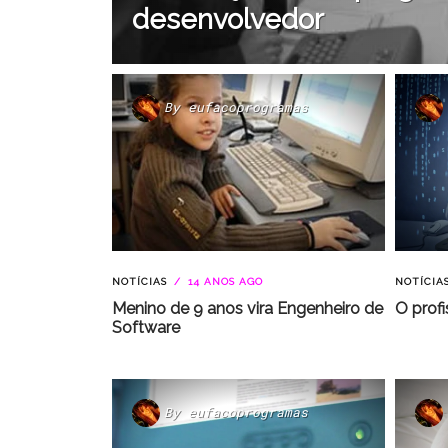
desenvolvedor
By
eufacoprogramas
NOTÍCIAS
14 ANOS AGO
NOTÍCIA
Menino de 9 anos vira Engenheiro de
O profi
Software
By
eufacoprogramas