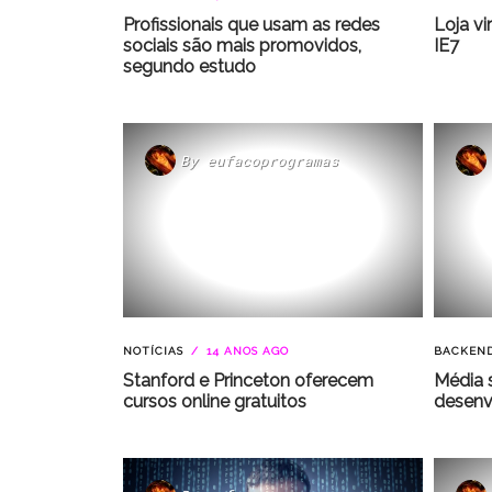
Profissionais que usam as redes
Loja vi
sociais são mais promovidos,
IE7
segundo estudo
By
eufacoprogramas
NOTÍCIAS
14 ANOS AGO
BACKEN
Stanford e Princeton oferecem
Média s
cursos online gratuitos
desenv