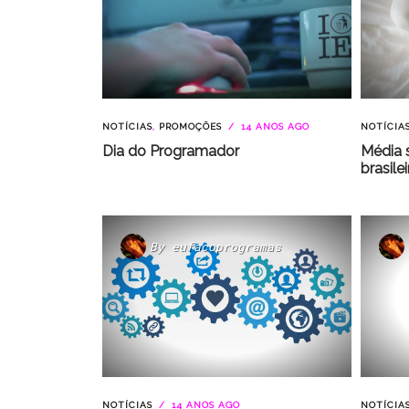
NOTÍCIAS
,
PROMOÇÕES
14 ANOS AGO
NOTÍCIA
Dia do Programador
Média s
brasilei
By
eufacoprogramas
NOTÍCIAS
14 ANOS AGO
NOTÍCIA