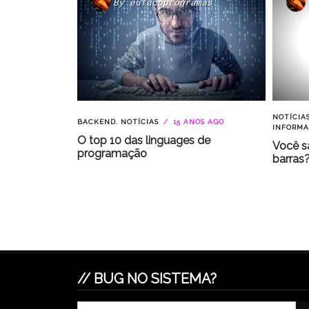
By
eufacoprogramas
NOTÍCIA
BACKEND
,
NOTÍCIAS
15 ANOS AGO
INFORM
O top 10 das linguages de
Você s
programação
barras
// BUG NO SISTEMA?