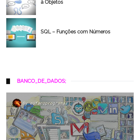
à Objetos
SQL – Funções com Números
BANCO_DE_DADOS;
By
eufacoprogramas