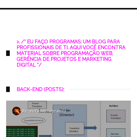
>. /* EU FAÇO PROGRAMAS: UM BLOG PARA
PROFISSIONAIS DE TI. AQUI VOCÊ ENCONTRA
MATERIAL SOBRE PROGRAMAÇÃO WEB,
GERÊNCIA DE PROJETOS E MARKETING
DIGITAL */
BACK-END (POSTS);
By
eufacoprogramas