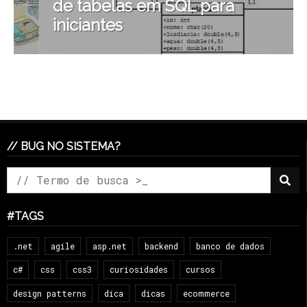
de tabelas em SQL para
iniciantes
// BUG NO SISTEMA?
#TAGS
.net
agile
asp.net
backend
banco de dados
c#
css
css3
curiosidades
cursos
design patterns
dica
dicas
ecommerce