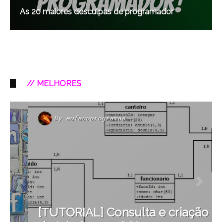
As 20 maiores desculpas de programador
// MELHORES
By
eufacoprogramas
[TUTORIAL] Consulta e criação