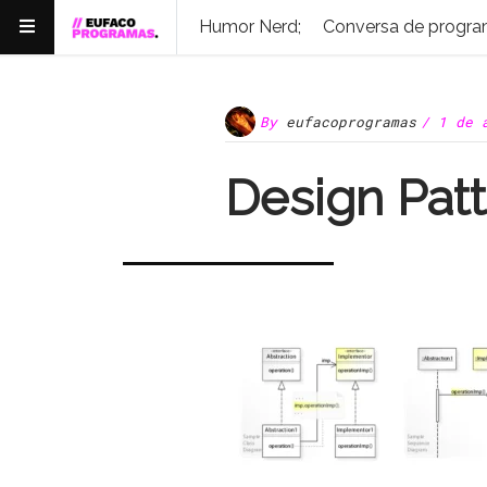
Humor Nerd;
Conversa de progra
By
eufacoprogramas
/ 1 de 
Design Patt