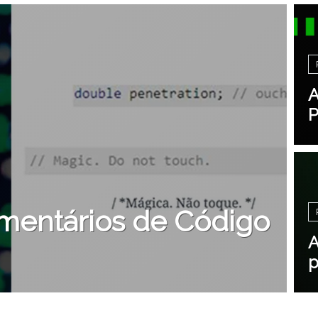
A
P
mentários de Código
A
p