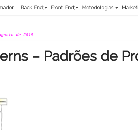
mador;
Back-End;
Front-End;
Metodologias;
Marketi
agosto de 2019
erns – Padrões de Pr