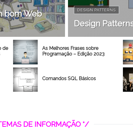
DESIGN PATTERNS
 um bom Web
Design Patterns
o de
As Melhores Frases sobre
s
Programação – Edição 2023
Comandos SQL Básicos
STEMAS DE INFORMAÇÃO */