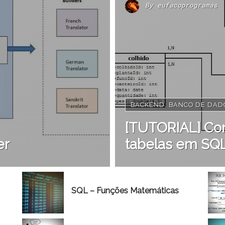
By
eufacoprogramas
BACKEND
,
BANCO DE DAD
[TUTORIAL] Con
er
tabelas em SQL 
SQL – Funções Matemáticas