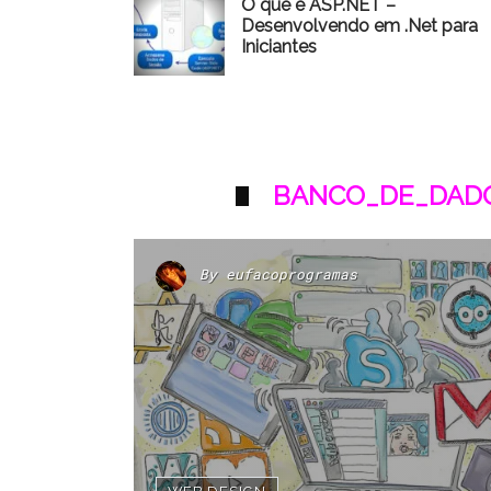
O que é ASP.NET –
Desenvolvendo em .Net para
Iniciantes
BANCO_DE_DADO
By
eufacoprogramas