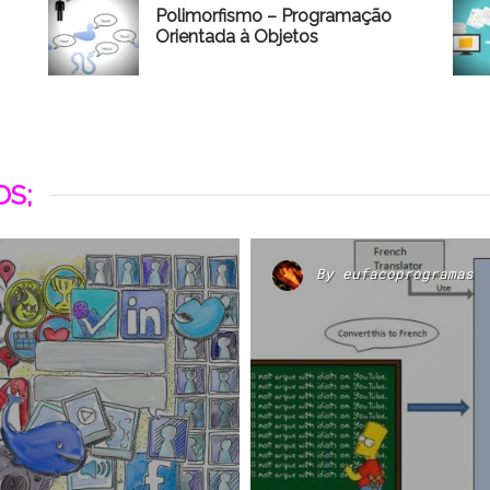
Polimorfismo – Programação
Orientada à Objetos
S;
By
eufacoprogramas