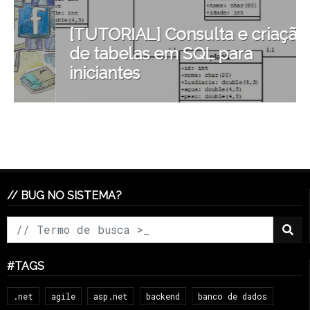
[TUTORIAL] Consulta e criação
de tabelas em SQL para
iniciantes
// BUG NO SISTEMA?
#TAGS
.net
agile
asp.net
backend
banco de dados