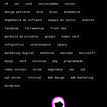
c#
css
css3
curiosidades
cursos
design patterns
dica
dicas
ecommerce
engenharia de software
espaço do leitor
eventos
facebook
ferramentas
front end
gerência de projetos
google
humor nerd
infografico
interessante
jquery
marketing digital
melhores
mercado
microsoft
mysql
nerd
notícias
php
programação
redes sociais
scrum
segurança
seo
sql
sql server
tutorial
web design
web marketing
wordpress