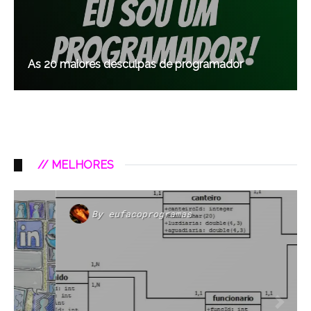
As 20 maiores desculpas de programador
// MELHORES
By
eufacoprogramas