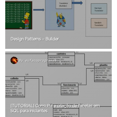
Design Patterns – Builder
By
eufacoprogramas
[TUTORIAL] Consulta e criação de tabelas em
SQL para iniciantes