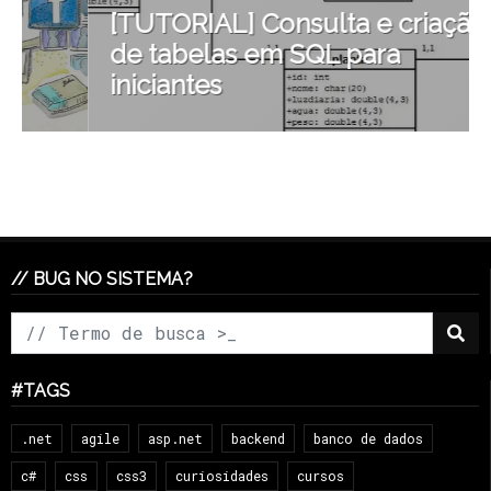
[TUTORIAL] Consulta e criação
de tabelas em SQL para
iniciantes
// BUG NO SISTEMA?
#TAGS
.net
agile
asp.net
backend
banco de dados
c#
css
css3
curiosidades
cursos