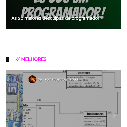
As 20 maiores desculpas de programador
// MELHORES
By
eufacoprogramas