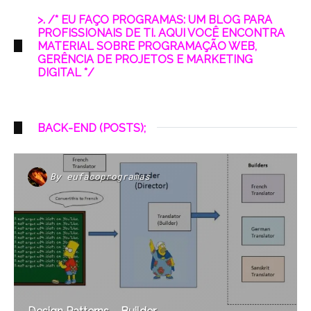
>. /* EU FAÇO PROGRAMAS: UM BLOG PARA
PROFISSIONAIS DE TI. AQUI VOCÊ ENCONTRA
MATERIAL SOBRE PROGRAMAÇÃO WEB,
GERÊNCIA DE PROJETOS E MARKETING
DIGITAL */
BACK-END (POSTS);
By
eufacoprogramas