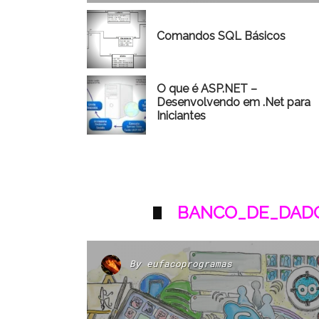
Comandos SQL Básicos
O que é ASP.NET –
Desenvolvendo em .Net para
Iniciantes
BANCO_DE_DADO
By
eufacoprogramas