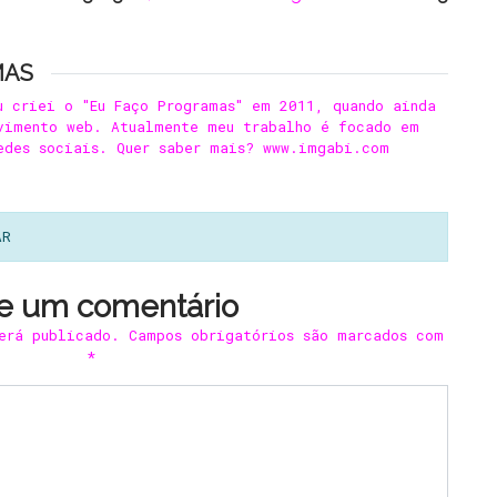
MAS
u criei o "Eu Faço Programas" em 2011, quando ainda
vimento web. Atualmente meu trabalho é focado em
edes sociais. Quer saber mais? www.imgabi.com
AR
e um comentário
erá publicado.
Campos obrigatórios são marcados com
*