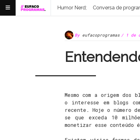
Humor Nerd;
Conversa de progra
By
eufacoprogramas
/ 1 de 
Entendendo
Mesmo com a origem dos b
o interesse em blogs co
recente. Hoje o número d
se que exceda 10 milhõ
monetizar esse conteúdo 
Existem várias formas d