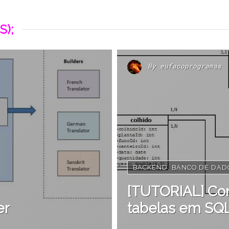
S);
By
eufacoprogramas
BACKEND
,
BANCO DE DAD
[TUTORIAL] Con
er
tabelas em SQL 