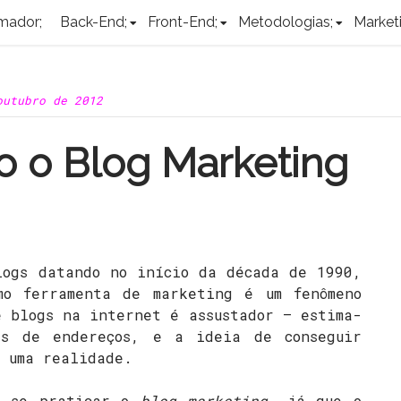
mador;
Back-End;
Front-End;
Metodologias;
Marketi
outubro de 2012
 o Blog Marketing
logs datando no início da década de 1990,
mo ferramenta de marketing é um fenômeno
e blogs na internet é assustador – estima-
es de endereços, e a ideia de conseguir
é uma realidade.
e se praticar o
blog marketing
, já que o