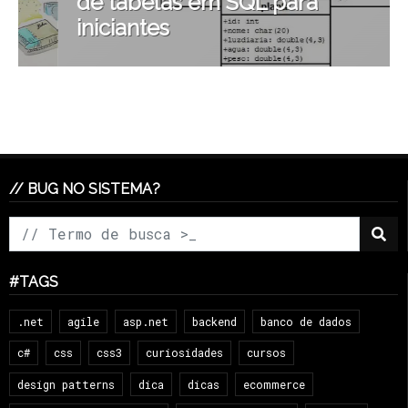
de tabelas em SQL para
iniciantes
// BUG NO SISTEMA?
#TAGS
.net
agile
asp.net
backend
banco de dados
c#
css
css3
curiosidades
cursos
design patterns
dica
dicas
ecommerce