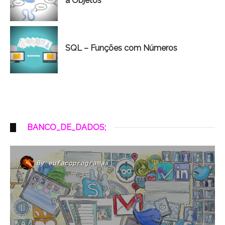
à Objetos
SQL – Funções com Números
BANCO_DE_DADOS;
By
eufacoprogramas