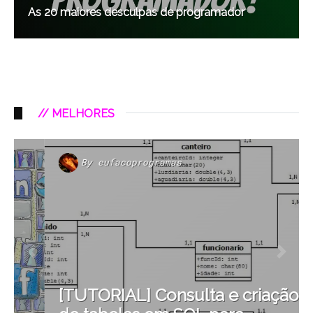
As 20 maiores desculpas de programador
// MELHORES
By
eufacoprogramas
[TUTORIAL] Consulta e criação