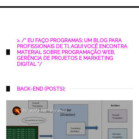
>. /* EU FAÇO PROGRAMAS: UM BLOG PARA
PROFISSIONAIS DE TI. AQUI VOCÊ ENCONTRA
MATERIAL SOBRE PROGRAMAÇÃO WEB,
GERÊNCIA DE PROJETOS E MARKETING
DIGITAL */
BACK-END (POSTS);
By
eufacoprogramas