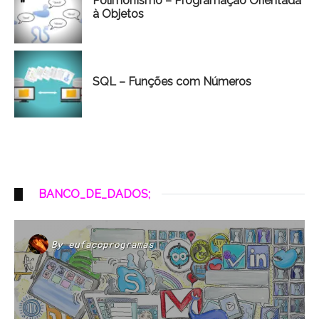
Polimorfismo – Programação Orientada
à Objetos
SQL – Funções com Números
BANCO_DE_DADOS;
By
eufacoprogramas