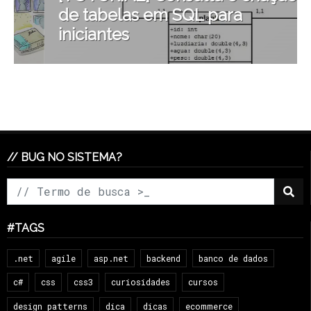
de tabelas em SQL para
iniciantes
// BUG NO SISTEMA?
#TAGS
.net
agile
asp.net
backend
banco de dados
c#
css
css3
curiosidades
cursos
design patterns
dica
dicas
ecommerce