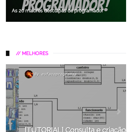
As 20 maiores desculpas de programador
// MELHORES
By
eufacoprogramas
[TUTORIAL] Consulta e criação