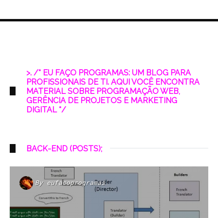
>. /* EU FAÇO PROGRAMAS: UM BLOG PARA
PROFISSIONAIS DE TI. AQUI VOCÊ ENCONTRA
MATERIAL SOBRE PROGRAMAÇÃO WEB,
GERÊNCIA DE PROJETOS E MARKETING
DIGITAL */
BACK-END (POSTS);
By
eufacoprogramas