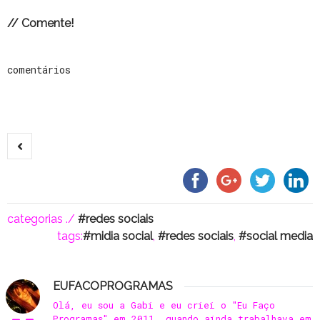
// Comente!
comentários
categorias ./
redes sociais
tags:
midia social
,
redes sociais
,
social media
EUFACOPROGRAMAS
Olá, eu sou a Gabi e eu criei o "Eu Faço
Programas" em 2011, quando ainda trabalhava em