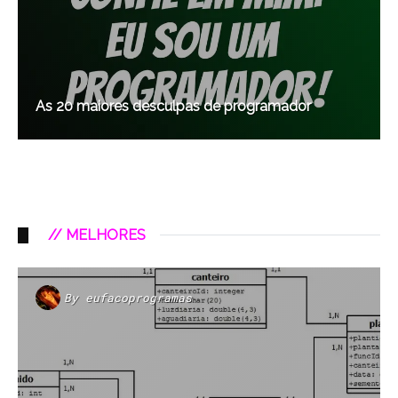
As 20 maiores desculpas de programador
// MELHORES
By
eufacoprogramas