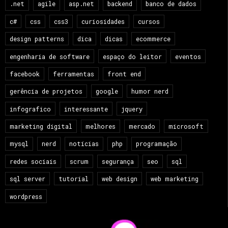
.net
agile
asp.net
backend
banco de dados
c#
css
css3
curiosidades
cursos
design patterns
dica
dicas
ecommerce
engenharia de software
espaço do leitor
eventos
facebook
ferramentas
front end
gerência de projetos
google
humor nerd
infografico
interessante
jquery
marketing digital
melhores
mercado
microsoft
mysql
nerd
notícias
php
programação
redes sociais
scrum
segurança
seo
sql
sql server
tutorial
web design
web marketing
wordpress