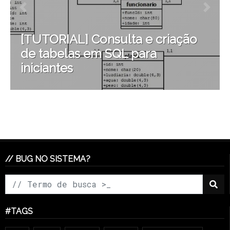
[TUTORIAL] Consulta e criação
de tabelas em SQL para
iniciantes
// BUG NO SISTEMA?
#TAGS