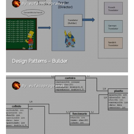
By
eufacoprogramas
Design Patterns – Builder
By
eufacoprogramas