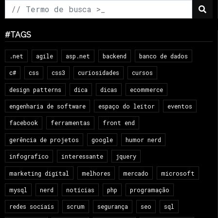
#TAGS
.net
agile
asp.net
backend
banco de dados
c#
css
css3
curiosidades
cursos
design patterns
dica
dicas
ecommerce
engenharia de software
espaço do leitor
eventos
facebook
ferramentas
front end
gerência de projetos
google
humor nerd
infografico
interessante
jquery
marketing digital
melhores
mercado
microsoft
mysql
nerd
notícias
php
programação
redes sociais
scrum
segurança
seo
sql