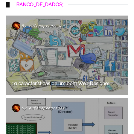
BANCO_DE_DADOS;
By
eufacoprogramas
10 características de um bom Web Designer
By
eufacoprogramas