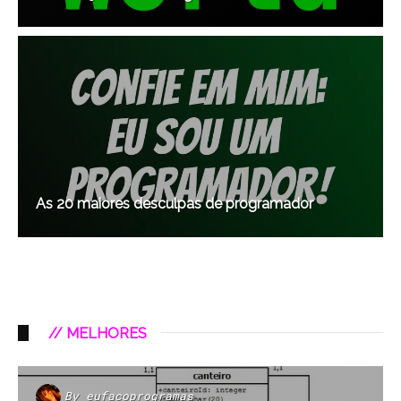
As 20 maiores desculpas de programador
// MELHORES
By
eufacoprogramas