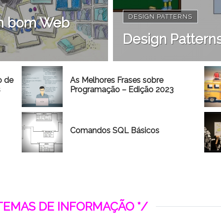
DESIGN PATTERNS
 um bom Web
Design Patterns
o de
As Melhores Frases sobre
s
Programação – Edição 2023
Comandos SQL Básicos
STEMAS DE INFORMAÇÃO */