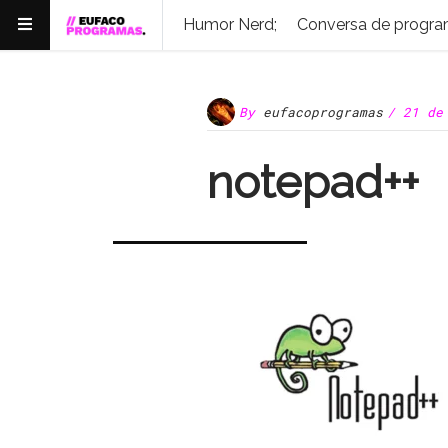
Humor Nerd;
Conversa de progra
By
eufacoprogramas
/ 21 de
notepad++