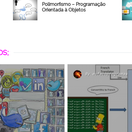
Polimorfismo – Programação
Orientada à Objetos
S;
By
eufacoprogramas