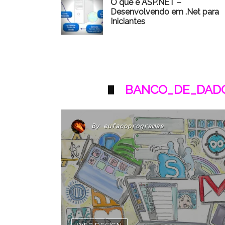
O que é ASP.NET –
Desenvolvendo em .Net para
Iniciantes
BANCO_DE_DADO
By
eufacoprogramas