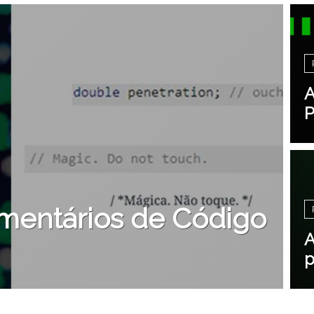
A
P
mentários de Código
A
p