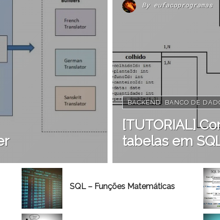
By
eufacoprogramas
BACKEND
,
BANCO DE DAD
[TUTORIAL] Con
er
tabelas em SQL 
SQL – Funções Matemáticas