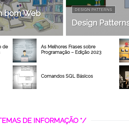
DESIGN PATTERNS
 um bom Web
Design Patterns
o de
As Melhores Frases sobre
s
Programação – Edição 2023
Comandos SQL Básicos
STEMAS DE INFORMAÇÃO */