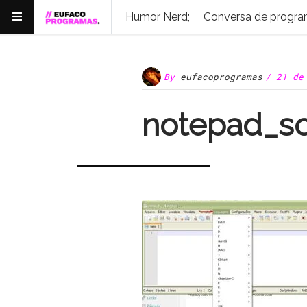
Humor Nerd;
Conversa de progra
By
eufacoprogramas
/ 21 de
notepad_sc