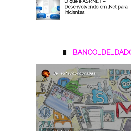
O que é ASP.NET –
Desenvolvendo em .Net para
Iniciantes
BANCO_DE_DADO
By
eufacoprogramas