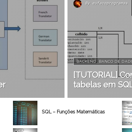
By
eufacoprogramas
BACKEND
,
BANCO DE DAD
[TUTORIAL] Con
er
tabelas em SQL 
SQL – Funções Matemáticas