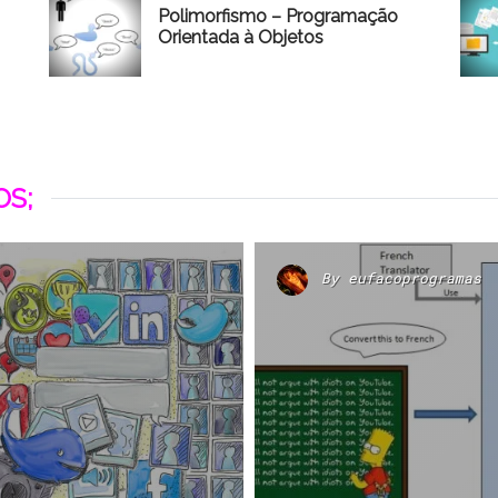
Polimorfismo – Programação
Orientada à Objetos
S;
By
eufacoprogramas