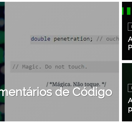
A
P
mentários de Código
A
p