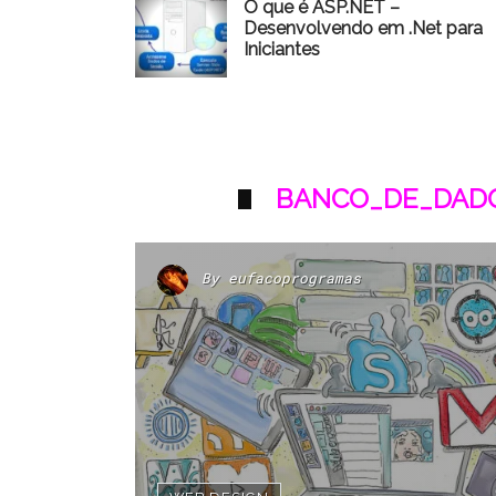
O que é ASP.NET –
Desenvolvendo em .Net para
Iniciantes
BANCO_DE_DADO
By
eufacoprogramas