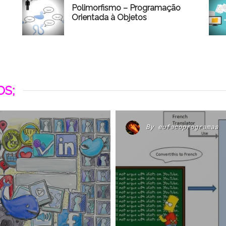
Polimorfismo – Programação
Orientada à Objetos
S;
By
eufacoprogramas