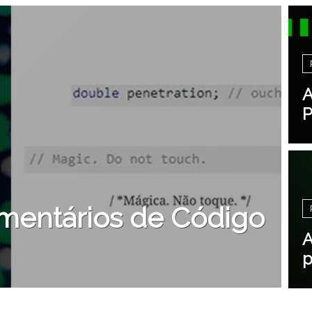
A
P
mentários de Código
A
p