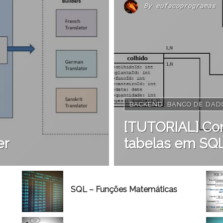
By
eufacoprogramas
BACKEND
,
BANCO DE DAD
[TUTORIAL] Con
er
tabelas em SQL 
SQL – Funções Matemáticas