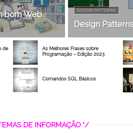
DESIGN PATTERNS
 um bom Web
Design Patterns
o de
As Melhores Frases sobre
s
Programação – Edição 2023
Comandos SQL Básicos
STEMAS DE INFORMAÇÃO */