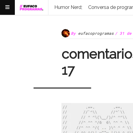
Humor Nerd;
Conversa de progra
By
eufacoprogramas
/ 31 de
comentario
17