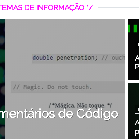
STEMAS DE INFORMAÇÃO */
A
P
mentários de Código
A
p