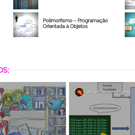
Polimorfismo – Programação
Orientada à Objetos
S;
By
eufacoprogramas