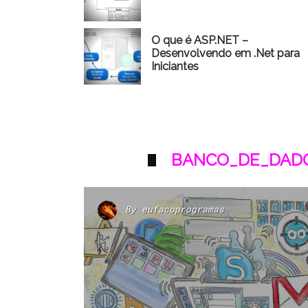
O que é ASP.NET –
Desenvolvendo em .Net para
Iniciantes
BANCO_DE_DADO
By
eufacoprogramas