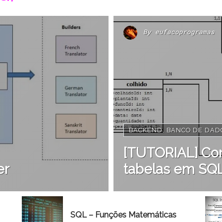
By
eufacoprogramas
BACKEND
,
BANCO DE DAD
[TUTORIAL] Con
er
tabelas em SQL 
SQL – Funções Matemáticas