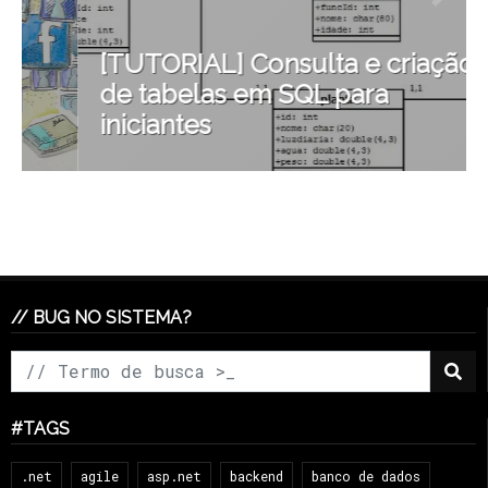
[TUTORIAL] Consulta e criação
de tabelas em SQL para
iniciantes
// BUG NO SISTEMA?
#TAGS
.net
agile
asp.net
backend
banco de dados