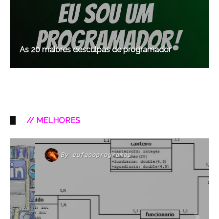
As 20 maiores desculpas de programador
// MELHORES
By
eufacoprogramas