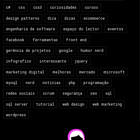
c#
css
css3
curiosidades
cursos
design patterns
dica
dicas
ecommerce
engenharia de software
espaço do leitor
eventos
facebook
ferramentas
front end
gerência de projetos
google
humor nerd
infografico
interessante
jquery
marketing digital
melhores
mercado
microsoft
mysql
nerd
notícias
php
programação
redes sociais
scrum
segurança
seo
sql
sql server
tutorial
web design
web marketing
wordpress