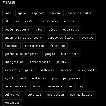
#TAGS
.net
agile
asp.net
backend
banco de dados
c#
css
css3
curiosidades
cursos
design patterns
dica
dicas
ecommerce
engenharia de software
espaço do leitor
eventos
facebook
ferramentas
front end
gerência de projetos
google
humor nerd
infografico
interessante
jquery
marketing digital
melhores
mercado
microsoft
mysql
nerd
notícias
php
programação
redes sociais
scrum
segurança
seo
sql
sql server
tutorial
web design
web marketing
wordpress