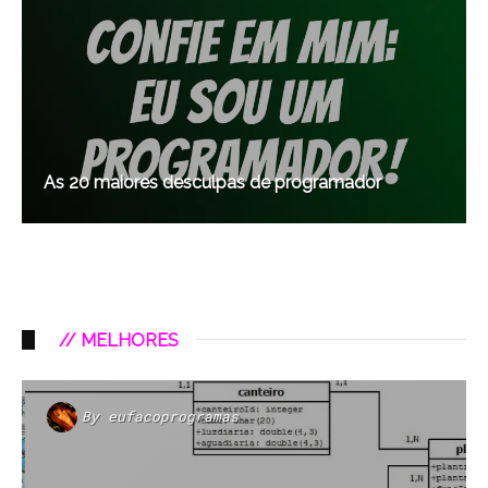
As 20 maiores desculpas de programador
// MELHORES
By
eufacoprogramas