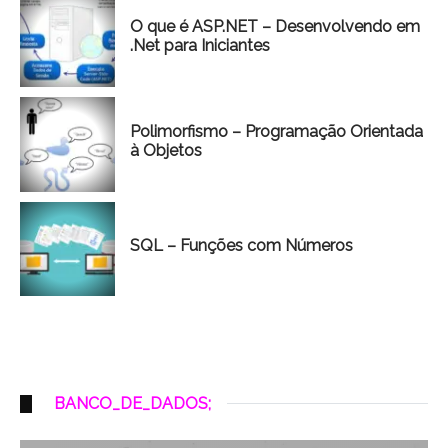
O que é ASP.NET – Desenvolvendo em
.Net para Iniciantes
Polimorfismo – Programação Orientada
à Objetos
SQL – Funções com Números
BANCO_DE_DADOS;