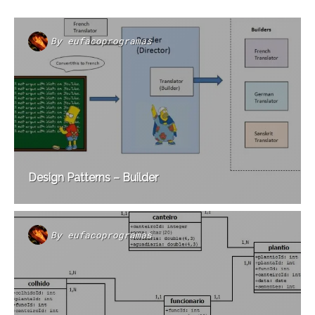
By
eufacoprogramas
Design Patterns – Builder
By
eufacoprogramas