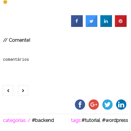
// Comente!
comentários
categorias ./
backend
tags:
tutorial
,
wordpress