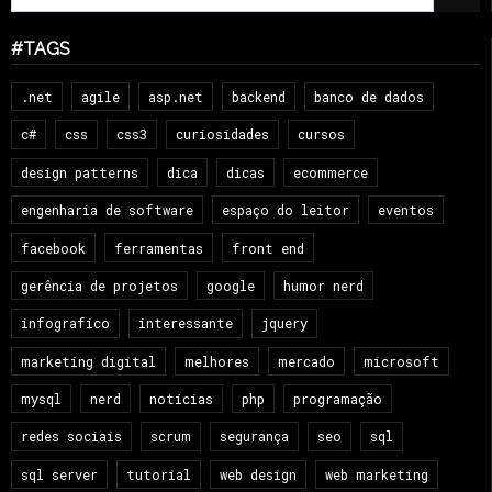
#TAGS
.net
agile
asp.net
backend
banco de dados
c#
css
css3
curiosidades
cursos
design patterns
dica
dicas
ecommerce
engenharia de software
espaço do leitor
eventos
facebook
ferramentas
front end
gerência de projetos
google
humor nerd
infografico
interessante
jquery
marketing digital
melhores
mercado
microsoft
mysql
nerd
notícias
php
programação
redes sociais
scrum
segurança
seo
sql
sql server
tutorial
web design
web marketing