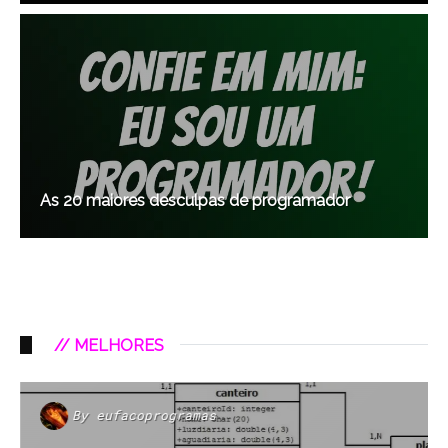
As 20 maiores desculpas de programador
// MELHORES
By
eufacoprogramas