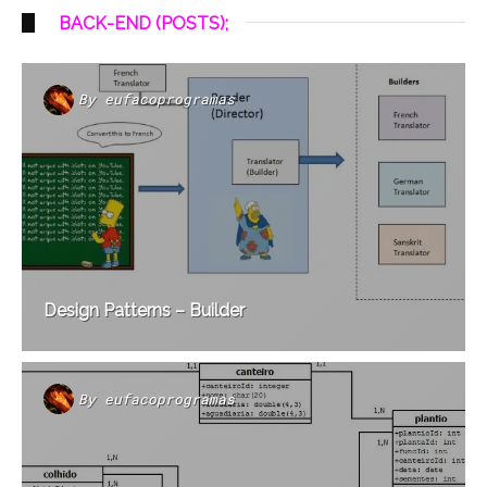
BACK-END (POSTS);
By
eufacoprogramas
Design Patterns – Builder
By
eufacoprogramas