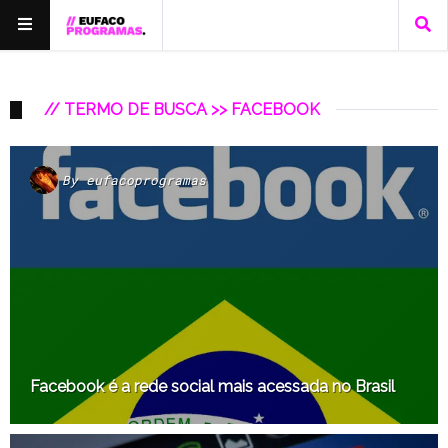
// TERMO DE BUSCA >> FACEBOOK
By
eufacoprogramas
Facebook é a rede social mais acessada no Brasil