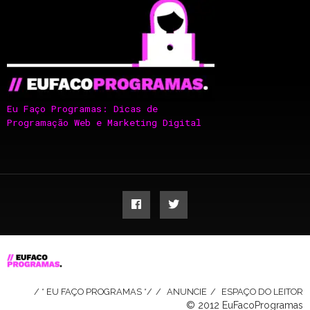
Eu Faço Programas: Dicas de
Programação Web e Marketing Digital
/ * EU FAÇO PROGRAMAS */
ANUNCIE
ESPAÇO DO LEITOR
© 2012 EuFacoProgramas