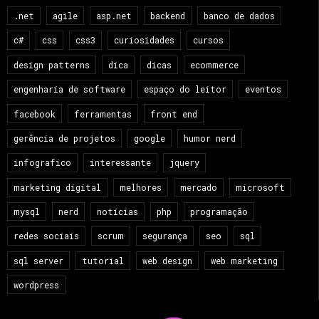
.net
agile
asp.net
backend
banco de dados
c#
css
css3
curiosidades
cursos
design patterns
dica
dicas
ecommerce
engenharia de software
espaço do leitor
eventos
facebook
ferramentas
front end
gerência de projetos
google
humor nerd
infografico
interessante
jquery
marketing digital
melhores
mercado
microsoft
mysql
nerd
notícias
php
programação
redes sociais
scrum
segurança
seo
sql
sql server
tutorial
web design
web marketing
wordpress