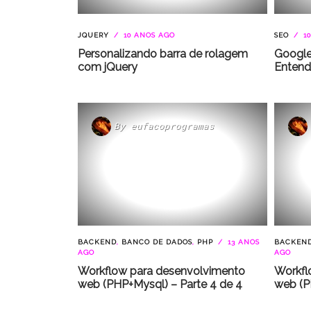
JQUERY
10 ANOS AGO
SEO
10
Personalizando barra de rolagem
Google 
com jQuery
Entend
By
eufacoprogramas
BACKEND
,
BANCO DE DADOS
,
PHP
13 ANOS
BACKEN
AGO
AGO
Workflow para desenvolvimento
Workfl
web (PHP+Mysql) – Parte 4 de 4
web (P