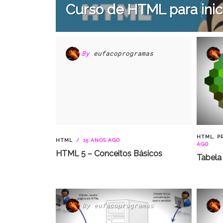
Curso de HTML para inici
By
eufacoprogramas
HTML
,
P
HTML
15 ANOS AGO
AGO
HTML 5 – Conceitos Básicos
Tabela
By
eufacoprogramas