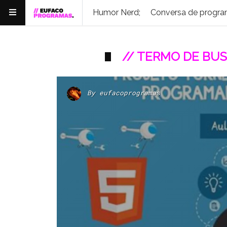
Humor Nerd;
Conversa de progra
// TERMO DE BUS
By
eufacoprogramas