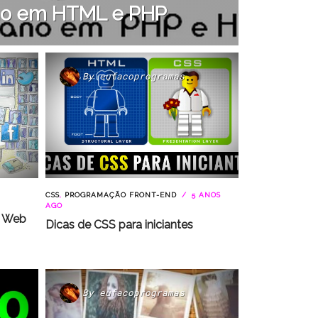
no em HTML e PHP
By
eufacoprogramas
CSS
,
PROGRAMAÇÃO FRONT-END
5 ANOS
AGO
m Web
Dicas de CSS para iniciantes
By
eufacoprogramas