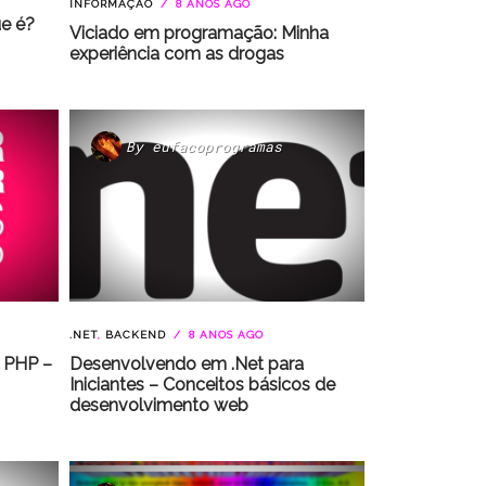
INFORMAÇÃO
8 ANOS AGO
e é?
Viciado em programação: Minha
experiência com as drogas
By
eufacoprogramas
.NET
,
BACKEND
8 ANOS AGO
 PHP –
Desenvolvendo em .Net para
Iniciantes – Conceitos básicos de
desenvolvimento web