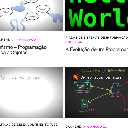
PIADAS DE SISTEMAS DE INFORMAÇÃO
CKEND
7 ANOS AGO
ANOS AGO
rfismo – Programação
A Evolução de um Programa
ada à Objetos
By
eufacoprogramas
By
eufacoprogramas
ÁTICAS DE DESENVOLVIMENTO WEB
BACKEND
8 ANOS AGO