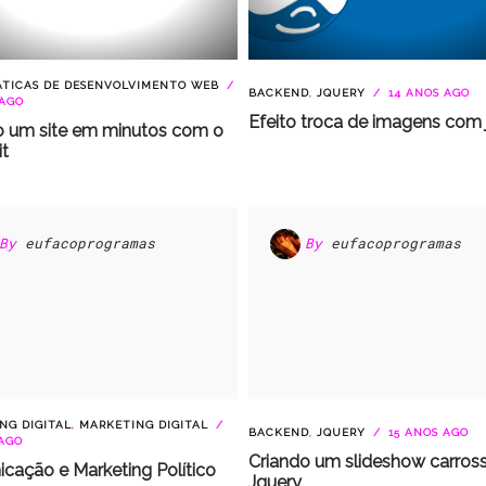
ÁTICAS DE DESENVOLVIMENTO WEB
BACKEND
,
JQUERY
14 ANOS AGO
 AGO
Efeito troca de imagens com
o um site em minutos com o
t
By
eufacoprogramas
By
eufacoprogramas
NG DIGITAL
,
MARKETING DIGITAL
BACKEND
,
JQUERY
15 ANOS AGO
 AGO
Criando um slideshow carros
cação e Marketing Político
Jquery