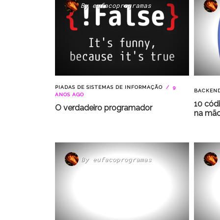
By
eufacoprogramas
PIADAS DE SISTEMAS DE INFORMAÇÃO
9
BACKEN
ANOS AGO
10 códi
O verdadeiro programador
na mã
By
eufacoprogramas