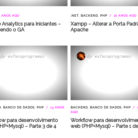
 ANOS AGO
.NET
,
BACKEND
,
PHP
10 ANOS AGO
Analytics para Iniciantes –
Xampp – Alterar a Porta Padr
endo o GA
Apache
By
eufacoprogramas
By
eufacoprogramas
D
,
BANCO DE DADOS
,
PHP
13 ANOS
BACKEND
,
BANCO DE DADOS
,
PHP
AGO
ow para desenvolvimento
Workflow para desenvolvime
HP+Mysql) – Parte 3 de 4
web (PHP+Mysql) – Parte 1 de