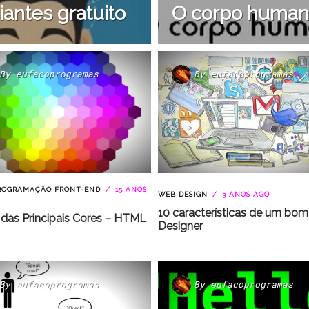
antes gratuito
O corpo huma
By
eufacoprogramas
By
eufacoprogramas
ROGRAMAÇÃO FRONT-END
15 ANOS
WEB DESIGN
3 ANOS AGO
10 características de um bo
 das Principais Cores – HTML
Designer
By
eufacoprogramas
By
eufacoprogramas