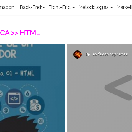
mador;
Back-End;
Front-End;
Metodologias;
Marketi
CA >> HTML
By
eufacoprogramas