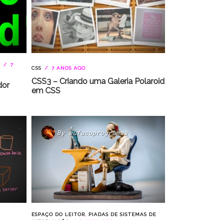
7
CSS
7 ANOS AGO
CSS3 – Criando uma Galeria Polaroid
dor
em CSS
By
eufacoprogramas
ESPAÇO DO LEITOR
,
PIADAS DE SISTEMAS DE