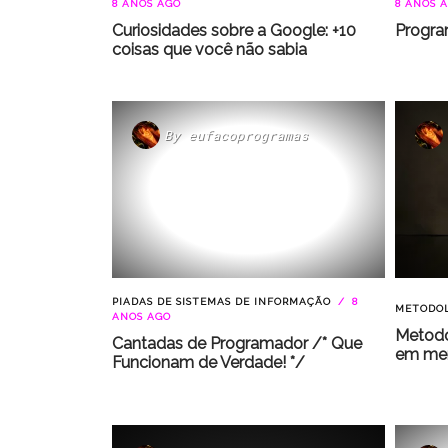
8 ANOS AGO
8 ANOS 
Curiosidades sobre a Google: +10
Progra
coisas que você não sabia
By
eufacoprogramas
PIADAS DE SISTEMAS DE INFORMAÇÃO
8
METODOL
ANOS AGO
Metodo
Cantadas de Programador /* Que
em men
Funcionam de Verdade! */