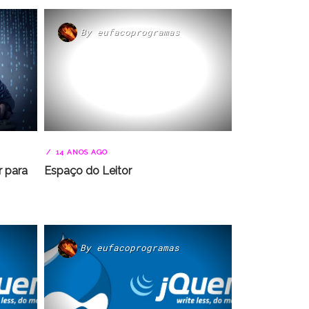
By
eufacoprogramas
14 ANOS AGO
r para
Espaço do Leitor
By
eufacoprogramas