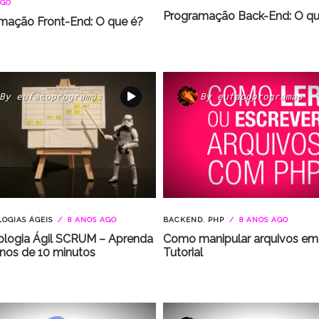
AGO
Programação Back-End: O qu
mação Front-End: O que é?
By
eufacoprogramas
By
eufacoprogramas
OGIAS ÁGEIS
8 ANOS AGO
BACKEND
,
PHP
8 ANOS AGO
logia Ágil SCRUM – Aprenda
Como manipular arquivos em
os de 10 minutos
Tutorial