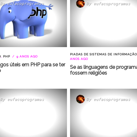
By
eufacoprogramas
By
eufacoprogramas
PIADAS DE SISTEMAS DE INFORMAÇÃO
D
,
PHP
9 ANOS AGO
ANOS AGO
gos úteis em PHP para se ter
Se as linguagens de progra
o
fossem religiões
By
eufacoprogramas
By
eufacoprogramas