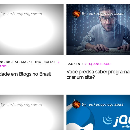
By
eufacoprogramas
By
eufacoprogramas
NG DIGITAL
,
MARKETING DIGITAL
BACKEND
14 ANOS AGO
 AGO
Você precisa saber programa
dade em Blogs no Brasil
criar um site?
By
eufacoprogramas
By
eufacoprogramas